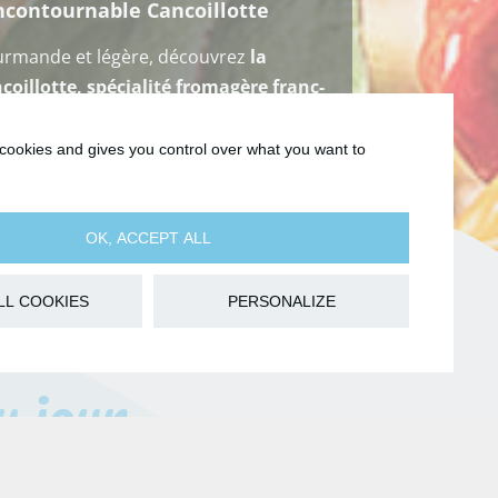
ncontournable Cancoillotte
rmande et légère, découvrez
la
coillotte, spécialité fromagère franc-
toise
.
 cookies and gives you control over what you want to
En savoir plus
OK, ACCEPT ALL
LL COOKIES
PERSONALIZE
u jour