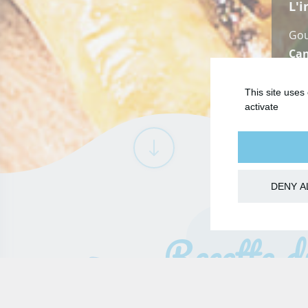
L'i
Gou
Can
com
This site uses
activate
DENY A
Recette d