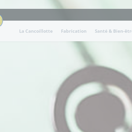
La Cancoillotte
Fabrication
Santé & Bien-êtr