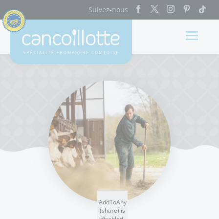
AddToAny
(share) is
disabled.