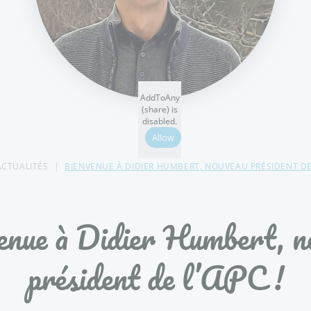
AddToAny
(share) is
disabled.
Allow
ACTUALITÉS
BIENVENUE À DIDIER HUMBERT, NOUVEAU PRÉSIDENT DE 
enue à Didier Humbert, n
président de l’APC !