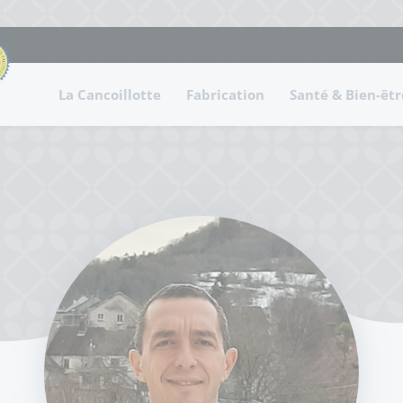
La Cancoillotte
Fabrication
Santé & Bien-êtr