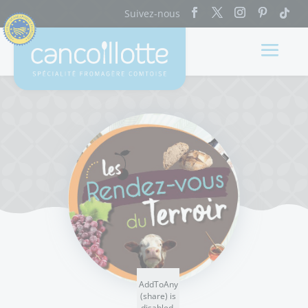
AddToAny
(share) is
disabled.