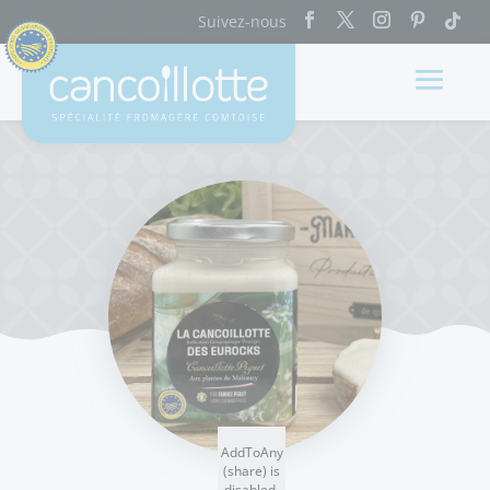
AddToAny
(share) is
disabled.