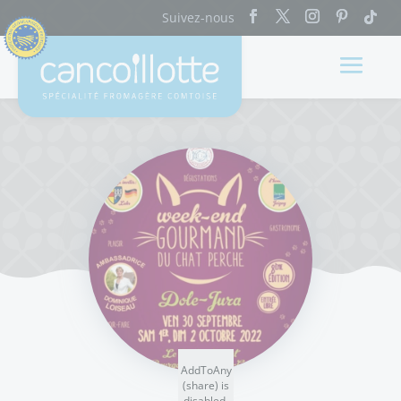
AddToAny
(share) is
disabled.