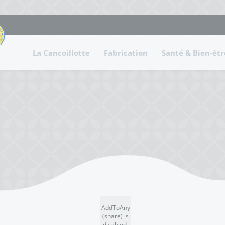
La Cancoillotte
Fabrication
Santé & Bien-êtr
AddToAny
(share) is
disabled.