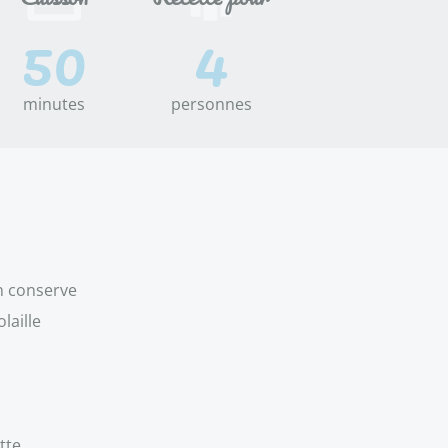
50
4
minutes
personnes
n conserve
laille
tte