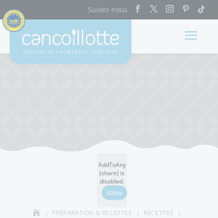
AddToAny
(share) is
disabled.
Allow
PRÉPARATION & RECETTES
RECETTES